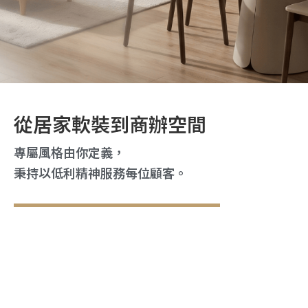
讓家，成為心靈最溫柔的歸宿
從居家軟裝到商辦空間
歐風家居在地深耕三十年
專屬風格由你定義，
全室家具一站購足
秉持以低利精神服務每位顧客。
居家軟裝風格家具